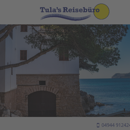
04944 91242
