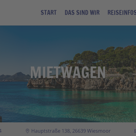
START
DAS SIND WIR
REISEINFO
MIETWAGEN
4
Hauptstraße 138, 26639 Wiesmoor
